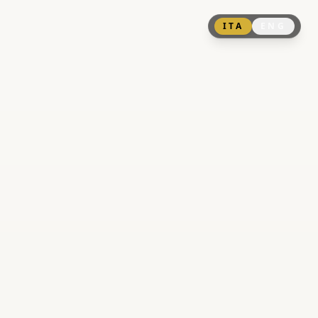
ITA
ENG